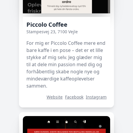
Piccolo Coffee
Stampesvej 23, 7100 Vejle
For mig er Piccolo Coffee mere end
bare kaffe i en pose – det er et lille
stykke af mig selv. Jeg glæder mig
til at dele min passion med dig og
forhåbentlig skabe nogle nye og
mindeværdige kaffeoplevelser
sammen.
Website
Facebook
Instagram