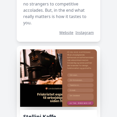
no strangers to competitive
accolades. But, in the end what
really matters is how it tastes to
you.
Website
Instagram
Stellini Kaffe