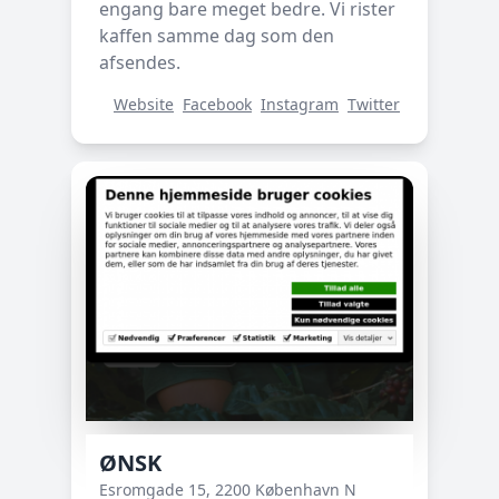
engang bare meget bedre. Vi rister
kaffen samme dag som den
afsendes.
Website
Facebook
Instagram
Twitter
ØNSK
Esromgade 15, 2200 København N