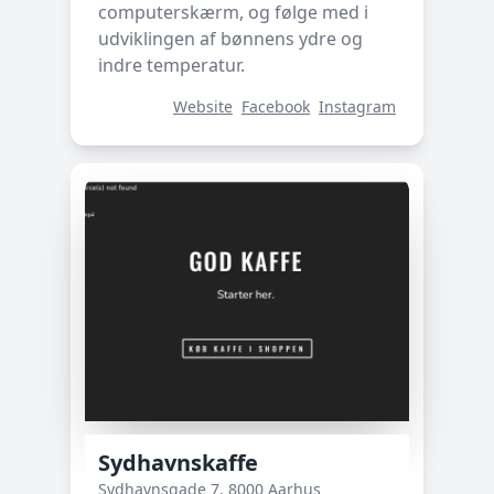
computerskærm, og følge med i
udviklingen af bønnens ydre og
indre temperatur.
Website
Facebook
Instagram
Sydhavnskaffe
Sydhavnsgade 7, 8000 Aarhus