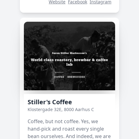
Website
Facebook
Instagram
Stiller's Coffee
Klostergade 32E, 8000 Aarhus C
Coffee, but not coffee. Yes, we
hand-pick and roast every single
bean ourselves. And indeed, we are