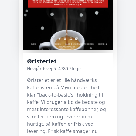
Øristeriet
Hovgårdsvej 5, 4780 Stege
Øristeriet er et lille håndværks
kafferisteri på Møn med en helt
klar "back-to-basic's" holdning til
kaffe; Vi bruger altid de bedste og
mest interessante kaffebønner, og
vi rister dem og leverer dem
hurtigt, så kaffen er frisk ved
levering. Frisk kaffe smager nu